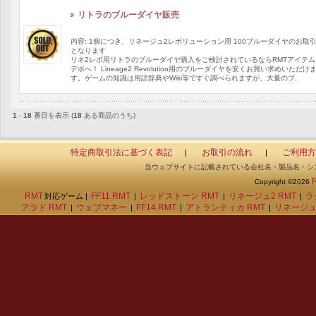
リトラのブルーダイヤ販売
内容: 1個につき、リネージュ2レボリューション用 100ブルーダイヤのお取
となります
リネ2レボ用リトラのブルーダイヤ購入をご検討されているならRMTアイテム
デポへ！ Lineage2 Revolution用のブルーダイヤを安くお買い求めいただけ
す。ゲームの知識は用語辞典やWiki等ですぐ調べられますが、大量のブ..
1
-
18
番目を表示 (
18
ある商品のうち)
特定商取引法に基づく表記
お取引の流れ
ご利用方
|
|
当ウェブサイトに記載されている会社名・製品名・シ
Copyright ©2026
RMT
FF11 RMT
レッドストーン RMT
リネージュ2 RMT
ラ
対応ゲーム |
|
|
|
アラド RMT
ウェブマネー
FF14 RMT
アトランティカ RMT
リネージュ
|
|
|
|