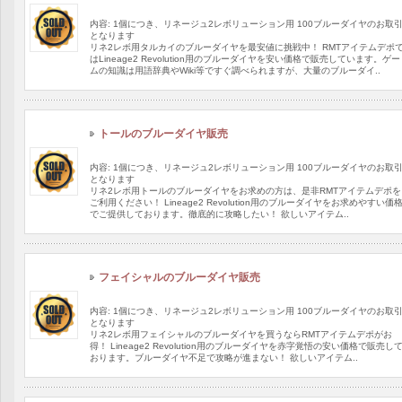
内容: 1個につき、リネージュ2レボリューション用 100ブルーダイヤのお取
となります
リネ2レボ用タルカイのブルーダイヤを最安値に挑戦中！ RMTアイテムデポ
はLineage2 Revolution用のブルーダイヤを安い価格で販売しています。ゲー
ムの知識は用語辞典やWiki等ですぐ調べられますが、大量のブルーダイ..
トールのブルーダイヤ販売
内容: 1個につき、リネージュ2レボリューション用 100ブルーダイヤのお取
となります
リネ2レボ用トールのブルーダイヤをお求めの方は、是非RMTアイテムデポを
ご利用ください！ Lineage2 Revolution用のブルーダイヤをお求めやすい価
でご提供しております。徹底的に攻略したい！ 欲しいアイテム..
フェイシャルのブルーダイヤ販売
内容: 1個につき、リネージュ2レボリューション用 100ブルーダイヤのお取
となります
リネ2レボ用フェイシャルのブルーダイヤを買うならRMTアイテムデポがお
得！ Lineage2 Revolution用のブルーダイヤを赤字覚悟の安い価格で販売し
おります。ブルーダイヤ不足で攻略が進まない！ 欲しいアイテム..